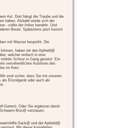
em Ast. Dort hängt die Traube und die
en haben. Alsbald würde sich der
e - sollte der Imker handeln. Und
anderen Beute. Spätestens jetzt kommt
ben mit Wasser besprüht. Die
 können, haben wir den Apiheld@
er, welcher einfach in eine
 mittels Schnur in Gang gesetzt. Ein
 ein versehentliches Auslösen des
tes im Auto.
ir sind sicher, dass Sie mit unseren
als Einzelgerät oder auch als
is.
f-Garten). O
der Sie ergänzen damit
re Schwarm-Box@ verstauen.
chwarmhilfe-Sack@ und der Apiheld@
 verstaut. Mit dieser kompletten