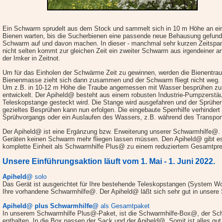
Ein Schwarm sprudelt aus dem Stock und sammelt sich in 10 m Höhe an ein
Bienen warten, bis die Sucherbienen eine passende neue Behausung gefund
Schwarm auf und davon machen. In dieser - manchmal sehr kurzen Zeitspann
nicht selten kommt zur gleichen Zeit ein zweiter Schwarm aus irgendeiner 
der Imker in Zeitnot.
Um für das Einholen der Schwärme Zeit zu gewinnen, werden die Bienentrau
Bienenmasse zieht sich dann zusammen und der Schwarm fliegt nicht weg.
Um z.B. in 10-12 m Höhe die Traube angemessen mit Wasser besprühen zu
entwickelt. Der Apiheld@ besteht aus einem robusten Industrie-Pumpzerstäub
Teleskopstange gesteckt wird. Die Stange wird ausgefahren und der Sprüher
gezieltes Besprühen kann nun erfolgen. Die eingebaute Sperrhilfe verhindert
Sprühvorgangs oder ein Auslaufen des Wassers, z.B. während des Transpor
Der Apiheld@ ist eine Ergänzung bzw. Erweiterung unserer Schwarmhilfe@. W
Geräten keinen Schwarm mehr fliegen lassen müssen. Den Apiheld@ gibt es 
komplette Einheit als Schwarmhilfe Plus@ zu einem reduziertem Gesamtpre
Unsere Einführungsaktion läuft vom 1. Mai - 1. Juni 2022.
Apiheld@
solo
Das Gerät ist ausgerichtet für Ihre bestehende Teleskopstangen
(System Wol
Ihre vorhandene Schwarmhilfe@. Der Apiheld@ läßt sich sehr gut in unse
Apiheld@ plus Schwarmhilfe@
als Gesamtpaket
In unserem Schwarmhilfe Plus@-Paket, ist die Schwarmhilfe-Box@, der S
enthalten. In die Box passen der Sack und der Apiheld@. Somit ist alles gut