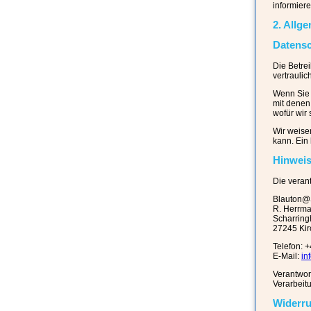
informiere
2. Allg
Datens
Die Betre
vertrauli
Wenn Sie 
mit denen
wofür wir
Wir weise
kann. Ein 
Hinweis
Die verant
Blauton@S
R. Herrm
Scharrin
27245 Kir
Telefon: 
E-Mail:
in
Verantwort
Verarbeit
Widerru