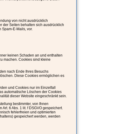
ndung von nicht ausdrücklich
r der Seiten behalten sich ausdrücklich
h Spam-E-Mails, vor.
chner keinen Schaden an und enthalten
 zu machen. Cookies sind kleine
rden nach Ende Ihres Besuchs
e löschen. Diese Cookies ermöglichen es
rden und Cookies nur im Einzelfall
das automatische Löschen der Cookies
alität dieser Website eingeschränkt sein.
tellung bestimmter, von Ihnen
Art. 6 Abs. 1 lit. f DSGVO gespeichert.
nisch fehlerfreien und optimierten
erhaltens) gespeichert werden, werden