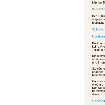
können Si
Widers
Der Nutzu
angeforde
rechtlich
3. Date
Cookie
Die Inter
keine Vir
Textdatei
Die meist
automatis
uns, Ihre
Sie könne
erlauben,
beim Schl
Cookies, 
erwünschte
Der Websi
Bereitste
diese in 
Server-