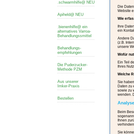
.schwarmhilfe@ NEU
Die Daten
Website 
Apiheld@ NEU
Wie erfas
Ihre Date
.bienenhilfe@ ein
ein Konta
alternatives Varroa-
Behandlungssmittel
Andere Da
(z.B. Inte
unsere We
Behandlungs-
empfehlungen
Wofür nut
Ein Teil 
Die Puderzucker-
Ihres Nut
Methode PZM
Welche Re
Aus unserer
Sie haben
Imker-Praxis
Daten zu 
sowie zu 
wenden. D
Bestellen
Analyse
Beim Besu
sogenannt
Ihnen zur
verhindern
Sie könne