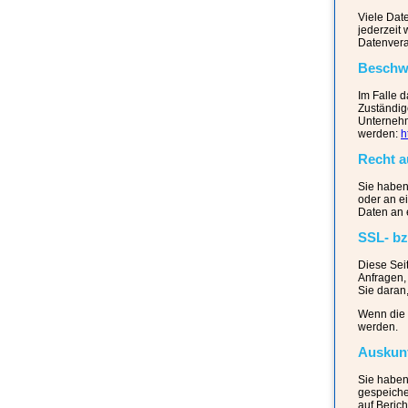
Viele Date
jederzeit 
Datenvera
Beschwe
Im Falle 
Zuständig
Unternehm
werden:
h
Recht a
Sie haben 
oder an e
Daten an e
SSL- bz
Diese Sei
Anfragen,
Sie daran,
Wenn die S
werden.
Auskunf
Sie haben
gespeiche
auf Beric