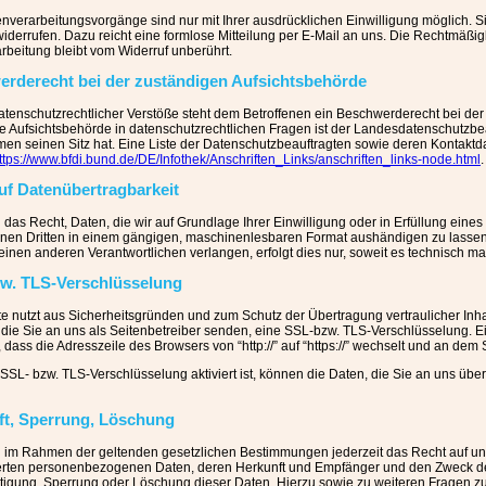
nverarbeitungsvorgänge sind nur mit Ihrer ausdrücklichen Einwilligung möglich. Sie
widerrufen. Dazu reicht eine formlose Mitteilung per E-Mail an uns. Die Rechtmäßig
rbeitung bleibt vom Widerruf unberührt.
rderecht bei der zuständigen Aufsichtsbehörde
datenschutzrechtlicher Verstöße steht dem Betroffenen ein Beschwerderecht bei der
e Aufsichtsbehörde in datenschutzrechtlichen Fragen ist der Landesdatenschutzb
en seinen Sitz hat. Eine Liste der Datenschutzbeauftragten sowie deren Kontak
ttps://www.bfdi.bund.de/DE/Infothek/Anschriften_Links/anschriften_links-node.html
.
uf Datenübertragbarkeit
das Recht, Daten, die wir auf Grundlage Ihrer Einwilligung oder in Erfüllung eines 
inen Dritten in einem gängigen, maschinenlesbaren Format aushändigen zu lassen.
inen anderen Verantwortlichen verlangen, erfolgt dies nur, soweit es technisch mac
w. TLS-Verschlüsselung
te nutzt aus Sicherheitsgründen und zum Schutz der Übertragung vertraulicher Inha
 die Sie an uns als Seitenbetreiber senden, eine SSL-bzw. TLS-Verschlüsselung. 
 dass die Adresszeile des Browsers von “http://” auf “https://” wechselt und an dem
SL- bzw. TLS-Verschlüsselung aktiviert ist, können die Daten, die Sie an uns überm
t, Sperrung, Löschung
 im Rahmen der geltenden gesetzlichen Bestimmungen jederzeit das Recht auf unen
rten personenbezogenen Daten, deren Herkunft und Empfänger und den Zweck der
htigung, Sperrung oder Löschung dieser Daten. Hierzu sowie zu weiteren Frage