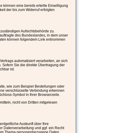
 können eine bereits erteilte Einwilligung
keit der bis zum Widerruf erfolgten
 zuständigen Aufsichtsbehörde zu.
eauftragte des Bundeslandes, in dem unser
tdaten können folgendem Link entnommen
Vertrags automatisiert verarbeiten, an sich
 Sofern Sie die direkte Übertragung der
hbar ist.
lte, wie zum Beispiel Bestellungen oder
Eine verschlüsselte Verbindung erkennen
 Schloss-Symbol in Ihrer Browserzeile.
itteln, nicht von Dritten mitgelesen
tgeltliche Auskunft über Ihre
 Datenverarbeitung und ggf. ein Recht
n zum Thema personenbezogene Daten