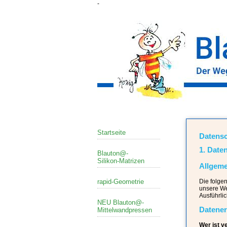
-
Startseite
Datensc
1. Date
Blauton@-
Silikon-Matrizen
Allgeme
rapid-Geometrie
Die folge
unsere We
Ausführli
NEU Blauton@-
Datener
Mittelwandpressen
Wer ist v