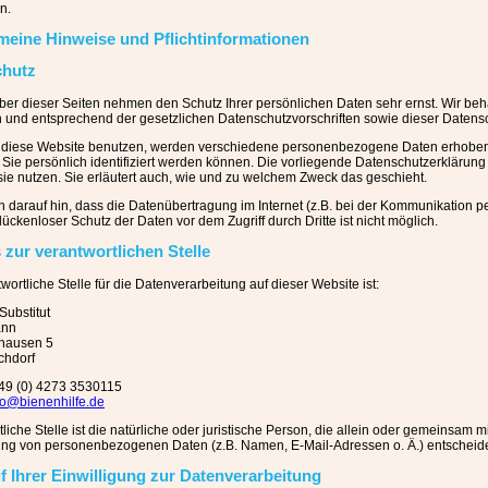
n.
emeine Hinweise und Pflichtinformationen
chutz
iber dieser Seiten nehmen den Schutz Ihrer persönlichen Daten sehr ernst. Wir 
ch und entsprechend der gesetzlichen Datenschutzvorschriften sowie dieser Datens
diese Website benutzen, werden verschiedene personenbezogene Daten erhoben
 Sie persönlich identifiziert werden können. Die vorliegende Datenschutzerklärung
 sie nutzen. Sie erläutert auch, wie und zu welchem Zweck das geschieht.
n darauf hin, dass die Datenübertragung im Internet (z.B. bei der Kommunikation p
lückenloser Schutz der Daten vor dem Zugriff durch Dritte ist nicht möglich.
 zur verantwortlichen Stelle
wortliche Stelle für die Datenverarbeitung auf dieser Website ist:
ubstitut
ann
ghausen 5
chdorf
+49 (0) 4273 3530115
fo@bienenhilfe.de
liche Stelle ist die natürliche oder juristische Person, die allein oder gemeinsam 
ung von personenbezogenen Daten (z.B. Namen, E-Mail-Adressen o. Ä.) entscheide
f Ihrer Einwilligung zur Datenverarbeitung