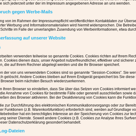
e sich jederzeit unter der im Impressum angegebenen Adresse an uns wenden.
pruch gegen Werbe-Mails
ng von im Rahmen der Impressumspflicht veröffentlichten Kontaktdaten zur Überse
rter Werbung und Informationsmaterialien wird hiermit widersprochen. Die Betreibe
e Schritte im Falle der unverlangten Zusendung von Werbeinformationen, etwa durc
nerfassung auf unserer Website
s
netseiten verwenden teilweise so genannte Cookies. Cookies richten auf Ihrem Re
en. Cookies dienen dazu, unser Angebot nutzerfreundlicher, effektiver und sicherer
en, die auf Ihrem Rechner abgelegt werden und die Ihr Browser speichert.
en der von uns verwendeten Cookies sind so genannte “Session-Cookies”. Sie we
ch gelöscht. Andere Cookies bleiben auf Ihrem Endgerät gespeichert bis Sie dies
n Browser beim nächsten Besuch wiederzuerkennen.
n Ihren Browser so einstellen, dass Sie über das Setzen von Cookies informiert we
 die Annahme von Cookies für bestimmte Fälle oder generell ausschließen sowie 
ießen des Browser aktivieren. Bei der Deaktivierung von Cookies kann die Funktion
die zur Durchführung des elektronischen Kommunikationsvorgangs oder zur Bereits
r Funktionen (z.B. Warenkorbfunktion) erforderlich sind, werden auf Grundlage von 
tebetreiber hat ein berechtigtes Interesse an der Speicherung von Cookies zur tech
llung seiner Dienste. Soweit andere Cookies (z.B. Cookies zur Analyse Ihres Surfv
dieser Datenschutzerklärung gesondert behandelt.
Log-Dateien