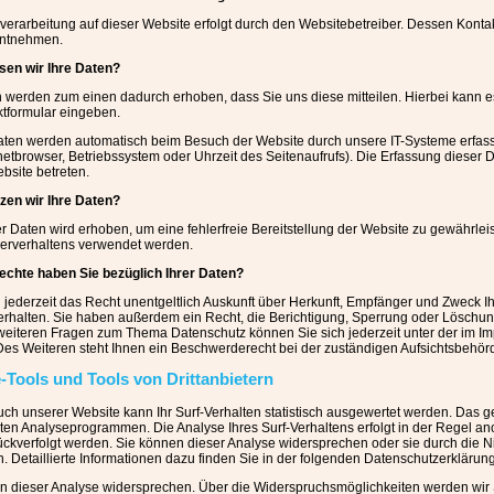
verarbeitung auf dieser Website erfolgt durch den Websitebetreiber. Dessen Kon
entnehmen.
sen wir Ihre Daten?
n werden zum einen dadurch erhoben, dass Sie uns diese mitteilen. Hierbei kann es
ktformular eingeben.
ten werden automatisch beim Besuch der Website durch unsere IT-Systeme erfasst
rnetbrowser, Betriebssystem oder Uhrzeit des Seitenaufrufs). Die Erfassung dieser 
bsite betreten.
zen wir Ihre Daten?
der Daten wird erhoben, um eine fehlerfreie Bereitstellung der Website zu gewährle
zerverhaltens verwendet werden.
chte haben Sie bezüglich Ihrer Daten?
 jederzeit das Recht unentgeltlich Auskunft über Herkunft, Empfänger und Zweck
erhalten. Sie haben außerdem ein Recht, die Berichtigung, Sperrung oder Löschun
weiteren Fragen zum Thema Datenschutz können Sie sich jederzeit unter der im
es Weiteren steht Ihnen ein Beschwerderecht bei der zuständigen Aufsichtsbehör
-Tools und Tools von Drittanbietern
ch unserer Website kann Ihr Surf-Verhalten statistisch ausgewertet werden. Das ge
en Analyseprogrammen. Die Analyse Ihres Surf-Verhaltens erfolgt in der Regel ano
ückverfolgt werden. Sie können dieser Analyse widersprechen oder sie durch die 
. Detaillierte Informationen dazu finden Sie in der folgenden Datenschutzerklärung
n dieser Analyse widersprechen. Über die Widerspruchsmöglichkeiten werden wir 